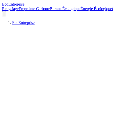
EcoEntreprise
Recyclage
Empreinte Carbone
Bureau Écologique
Énergie Écologique
EcoEntreprise