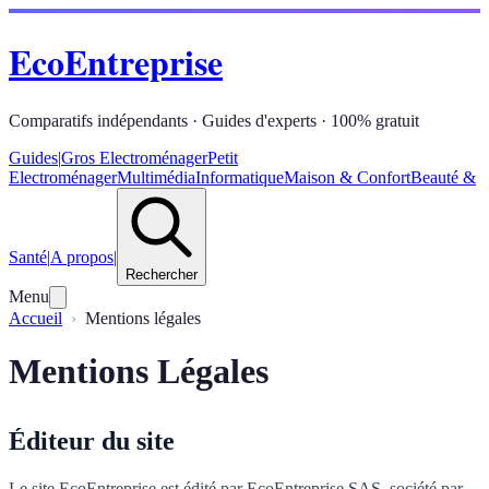
EcoEntreprise
Comparatifs indépendants · Guides d'experts · 100% gratuit
Guides
|
Gros Electroménager
Petit
Electroménager
Multimédia
Informatique
Maison & Confort
Beauté &
Santé
|
A propos
|
Rechercher
Menu
Accueil
Mentions légales
Mentions Légales
Éditeur du site
Le site EcoEntreprise est édité par EcoEntreprise SAS, société par