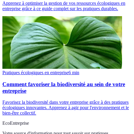
Apprenez à optimiser la gestion de vos ressources écologiques en
entreprise grâce à ce guide complet sur les pratiques durables.
Pratiques écologiques en entreprise
6
min
Comment favoriser la biodiversité au sein de votre
entreprise
Favorisez la biodiversité dans votre entreprise grâce à des pratiques
écologiques innovantes. Apprenez à agir pour l'environnement et le
bien-être collectif.
EcoEntreprise
Votre source d'information pour tout savoir sur
pratiques