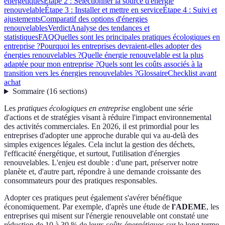
énergétiques
Étape 2 : Sélectionner la source d'énergie
renouvelable
Étape 3 : Installer et mettre en service
Étape 4 : Suivi et
ajustements
Comparatif des options d'énergies
renouvelables
Verdict
Analyse des tendances et
statistiques
FAQ
Quelles sont les principales pratiques écologiques en
entreprise ?
Pourquoi les entreprises devraient-elles adopter des
énergies renouvelables ?
Quelle énergie renouvelable est la plus
adaptée pour mon entreprise ?
Quels sont les coûts associés à la
transition vers les énergies renouvelables ?
Glossaire
Checklist avant
achat
Sommaire
(
16
sections
)
Les
pratiques écologiques en entreprise
englobent une série
d'actions et de stratégies visant à réduire l'impact environnemental
des activités commerciales. En 2026, il est primordial pour les
entreprises d'adopter une approche durable qui va au-delà des
simples exigences légales. Cela inclut la gestion des déchets,
l'efficacité énergétique, et surtout, l'utilisation d'énergies
renouvelables. L'enjeu est double : d'une part, préserver notre
planète et, d'autre part, répondre à une demande croissante des
consommateurs pour des pratiques responsables.
Adopter ces pratiques peut également s'avérer bénéfique
économiquement. Par exemple, d'après une étude de
l'ADEME
, les
entreprises qui misent sur l'énergie renouvelable ont constaté une
réduction de 10 à 30 % de leurs coûts énergétiques sur le long terme.