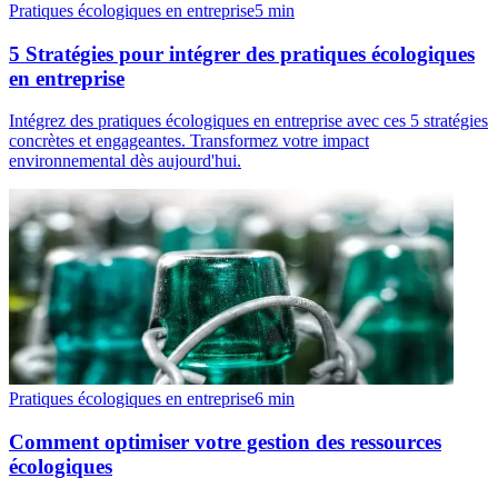
Pratiques écologiques en entreprise
5
min
5 Stratégies pour intégrer des pratiques écologiques
en entreprise
Intégrez des pratiques écologiques en entreprise avec ces 5 stratégies
concrètes et engageantes. Transformez votre impact
environnemental dès aujourd'hui.
Pratiques écologiques en entreprise
6
min
Comment optimiser votre gestion des ressources
écologiques