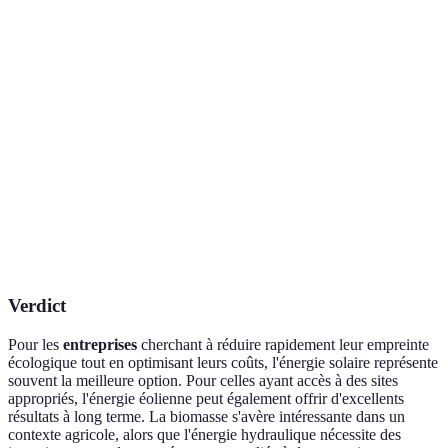
Viabilité à
Variable s
Excellente
Bonne
long terme
l'emplace
Emplacement
Toits ou grands
Proximité
Zones venteuses
idéal
espaces
d'eau
Impact sur la
Variable s
Faible
Modéré à élevé
biodiversité
mobilisat
Retour sur
5-7 ans en
5-15 ans s
6-8 ans
investissement
moyenne
remises en
Verdict
Pour les
entreprises
cherchant à réduire rapidement leur empreinte
écologique tout en optimisant leurs coûts, l'énergie solaire représente
souvent la meilleure option. Pour celles ayant accès à des sites
appropriés, l'énergie éolienne peut également offrir d'excellents
résultats à long terme. La biomasse s'avère intéressante dans un
contexte agricole, alors que l'énergie hydraulique nécessite des