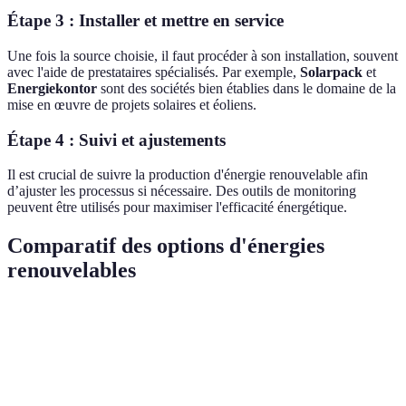
Étape 3 : Installer et mettre en service
Une fois la source choisie, il faut procéder à son installation, souvent
avec l'aide de prestataires spécialisés. Par exemple,
Solarpack
et
Energiekontor
sont des sociétés bien établies dans le domaine de la
mise en œuvre de projets solaires et éoliens.
Étape 4 : Suivi et ajustements
Il est crucial de suivre la production d'énergie renouvelable afin
d’ajuster les processus si nécessaire. Des outils de monitoring
peuvent être utilisés pour maximiser l'efficacité énergétique.
Comparatif des options d'énergies
renouvelables
Critère
Énergie solaire
Énergie éolienne
Énergie 
Coût
Modéré
Élevé
Élevé
d'installation