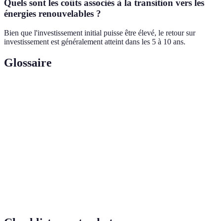
Quels sont les coûts associés à la transition vers les
énergies renouvelables ?
Bien que l'investissement initial puisse être élevé, le retour sur
investissement est généralement atteint dans les 5 à 10 ans.
Glossaire
Terme
Définition
Énergie
Énergie produite par le soleil, captée via des panneaux
solaire
photovoltaïques.
Énergie
Énergie générée par le vent, captée via des turbines
éolienne
éoliennes.
Matière organique utilisée comme source d'énergie,
Biomasse
souvent issue de déchets agricoles ou forestiers.