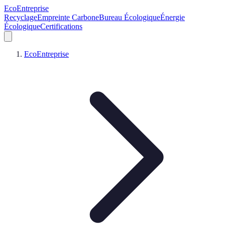
EcoEntreprise
Recyclage
Empreinte Carbone
Bureau Écologique
Énergie
Écologique
Certifications
EcoEntreprise